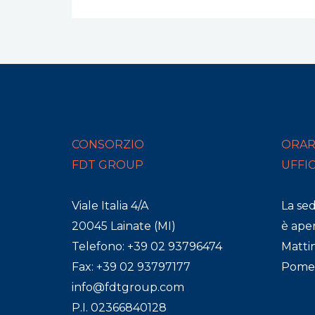
CONSORZIO
ORAR
FDT GROUP
UFFI
Viale Italia 4/A
La se
20045 Lainate (MI)
è aper
Telefono: +39 02 93796474
Mattin
Fax: +39 02 93797177
Pomeri
info@fdtgroup.com
P.I. 02366840128