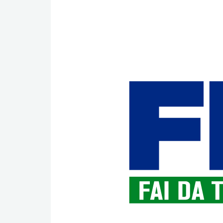
Nuovo
volantino
presto
disponibile.