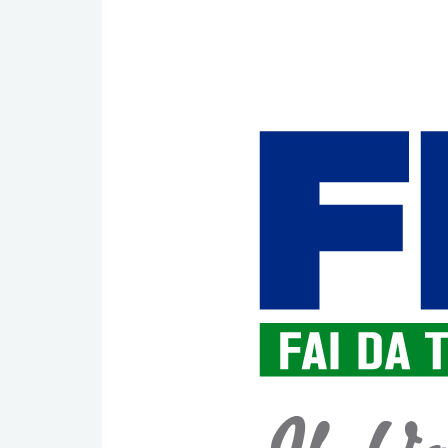
Nuovo
volantino
presto
disponibile.