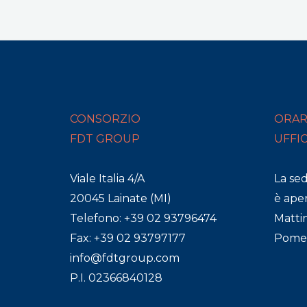
CONSORZIO
ORAR
FDT GROUP
UFFI
Viale Italia 4/A
La se
20045 Lainate (MI)
è aper
Telefono: +39 02 93796474
Mattin
Fax: +39 02 93797177
Pomeri
info@fdtgroup.com
P.I. 02366840128