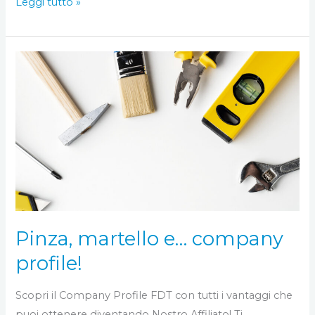
Leggi tutto »
Pinza,
martello
e…
company
profile!
Pinza, martello e… company
profile!
Scopri il Company Profile FDT con tutti i vantaggi che
puoi ottenere diventando Nostro Affiliato! Ti