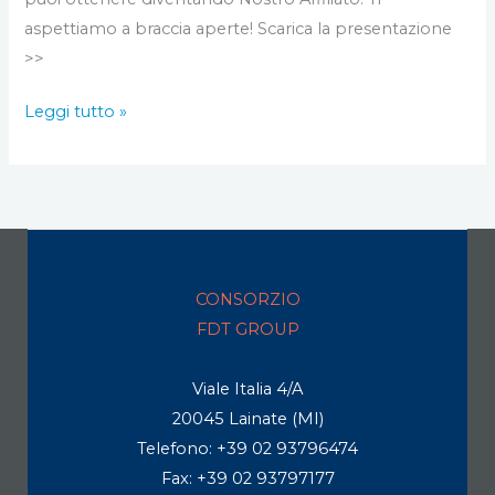
aspettiamo a braccia aperte! Scarica la presentazione
>>
Leggi tutto »
CONSORZIO
FDT GROUP
Viale Italia 4/A
20045 Lainate (MI)
Telefono: +39 02 93796474
Fax: +39 02 93797177