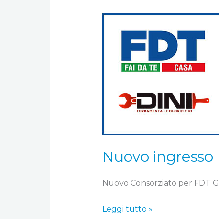
Nuovo
ingresso
nel
consorzio
–
Dini
Ferramenta
Nuovo ingresso 
Nuovo Consorziato per FDT G
Leggi tutto »