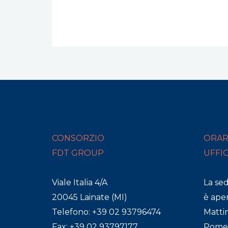
CONSORZIO
ORAR
FDT GROUP
UFFI
Viale Italia 4/A
La se
20045 Lainate (MI)
è aper
Telefono: +39 02 93796474
Mattin
Fax: +39 02 93797177
Pomeri