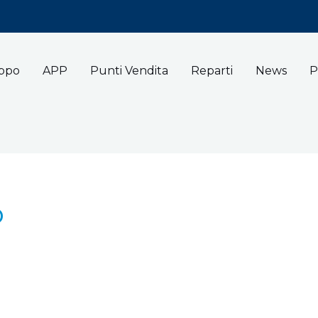
uppo
APP
Punti Vendita
Reparti
News
P
o