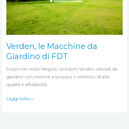
Giardino
di
FDT
Verden, le Macchine da
Giardino di FDT
Scopri nei nostri Negozi i prodotti Verden, utensili da
giardino con motore a scoppio o elettrico, di alta
qualità e affidabilità.
Leggi tutto »