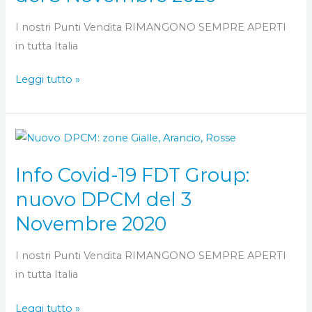
aggiornamento
sul
I nostri Punti Vendita RIMANGONO SEMPRE APERTI
DPCM
in tutta Italia
del
3
Leggi tutto »
Novembre
2020
Info
Covid-
Info Covid-19 FDT Group:
19
FDT
nuovo DPCM del 3
Group:
Novembre 2020
nuovo
DPCM
I nostri Punti Vendita RIMANGONO SEMPRE APERTI
del
in tutta Italia
3
Novembre
Leggi tutto »