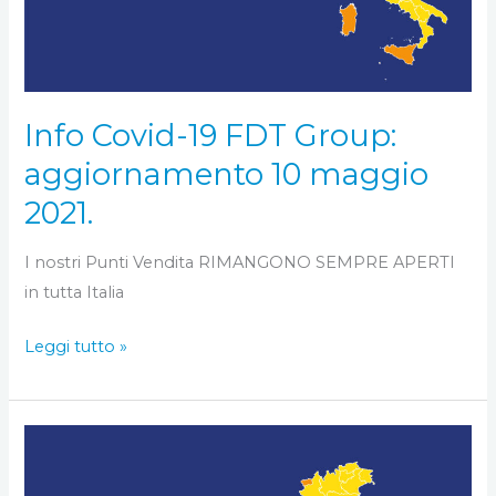
Group:
aggiornamento
10
maggio
Info Covid-19 FDT Group:
2021.
aggiornamento 10 maggio
2021.
I nostri Punti Vendita RIMANGONO SEMPRE APERTI
in tutta Italia
Leggi tutto »
Info
Covid-