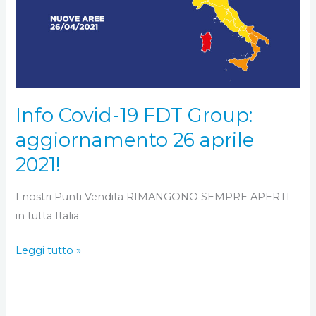
19
FDT
Group:
aggiornamento
26
aprile
Info Covid-19 FDT Group:
2021!
aggiornamento 26 aprile
2021!
I nostri Punti Vendita RIMANGONO SEMPRE APERTI
in tutta Italia
Leggi tutto »
Info