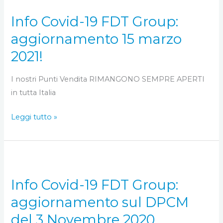
Covid-
Info Covid-19 FDT Group:
19
FDT
aggiornamento 15 marzo
Group:
2021!
aggiornamento
15
I nostri Punti Vendita RIMANGONO SEMPRE APERTI
marzo
in tutta Italia
2021!
Leggi tutto »
Info
Covid-
Info Covid-19 FDT Group:
19
FDT
aggiornamento sul DPCM
Group:
del 3 Novembre 2020