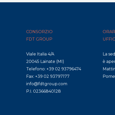
CONSORZIO
ORAR
FDT GROUP
UFFI
Viale Italia 4/A
La se
20045 Lainate (MI)
è aper
Telefono: +39 02 93796474
Mattin
Fax: +39 02 93797177
Pomeri
info@fdtgroup.com
P.I. 02366840128