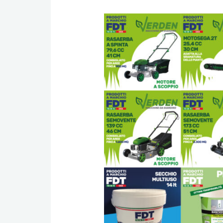
I
Prodotti
a
Marchio
FDT