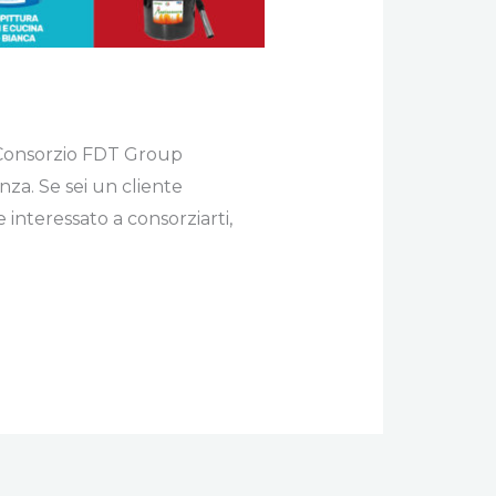
 Consorzio FDT Group
za. Se sei un cliente
 interessato a consorziarti,