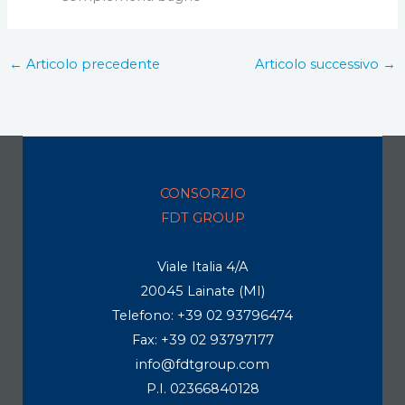
←
Articolo precedente
Articolo successivo
→
CONSORZIO
FDT GROUP
Viale Italia 4/A
20045 Lainate (MI)
Telefono: +39 02 93796474
Fax: +39 02 93797177
info@fdtgroup.com
P.I. 02366840128