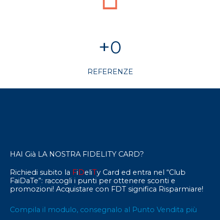
+
0
REFERENZE
HAI Già LA NOSTRA FIDELITY CARD?
Richiedi subito la
F
i
D
eli
T
y Card ed entra nel “Club
FaiDaTe”: raccogli i punti per ottenere sconti e
promozioni! Acquistare con FDT significa Risparmiare!
Compila il modulo, consegnalo al Punto Vendita più