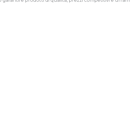
mo garantire prodotti di qualità, prezzi competitivi e un’amp