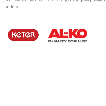
Ecco l’elenco dei nostri fornitori, grazie ai quali possia
continua.