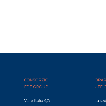
CONSORZIO
ORAR
FDT GROUP
UFFI
Viale Italia 4/A
La se