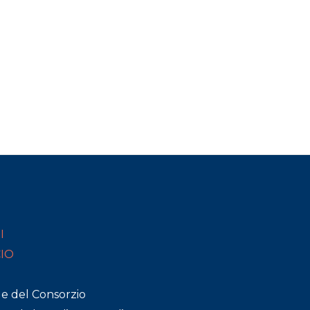
I
CIO
de del Consorzio