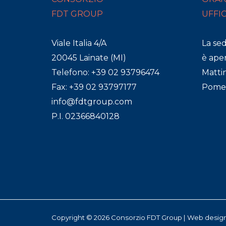
FDT GROUP
UFFI
Viale Italia 4/A
La se
20045 Lainate (MI)
è aper
Telefono: +39 02 93796474
Mattin
Fax: +39 02 93797177
Pomeri
info@fdtgroup.com
P.I. 02366840128
Copyright © 2026 Consorzio FDT Group | Web desig