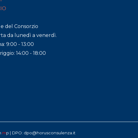
CIO
de del Consorzio
ta da lunedì a venerdì.
a: 9:00 - 13:00
ggio: 14:00 - 18:00
n
m
p
| DPO: dpo@horusconsulenza.it